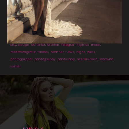
Posted in
MORE STUFF - Beiträge
Tagged
50mm
,
5dmarkii
,
art
,
beauty
,
bildbearbeitung
,
canon
,
city
,
design
,
editorial
,
fashion
,
fotograf
,
highiso
,
mode
,
modefotografie
,
model
,
nachher
,
news
,
night
,
paris
,
photographer
,
photography
,
photoshop
,
saarbrücken
,
saarland
,
vorher
PREVIOUS