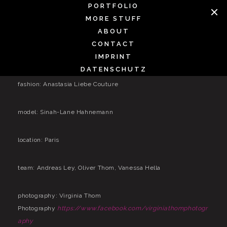
Skip
PORTFOLIO
to
MORE STUFF
BILDBEARBEITUNG VORHER NACHHER MIT PHOTOSHOP
content
ABOUT
FASHION EDITORIAL PARIS 2014
CONTACT
Credits zum Beitrag „Bildbearbeitung Vorher Nachher“
IMPRINT
DATENSCHUTZ
fashion: Anastasia Liebe Couture
model: Sinah-Lane Hahnemann
location: Paris
team: Andreas Ley, Oliver Thom, Vanessa Hella
photography: Virginia Thom
Photography
https://www.facebook.com/virginiathomphotogr
aphy