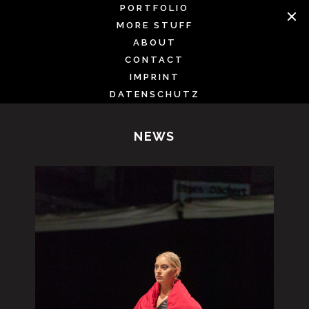
Skip
PORTFOLIO
to
MORE STUFF
content
ABOUT
CONTACT
IMPRINT
DATENSCHUTZ
NEWS
CROVEMENT MODENSCHAU FH-
TRIER 13.10.2018 ARENA TRIER